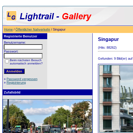
Home
/
Öffentlicher Nahverkehr
/ Singapur
Registrierte Benutzer
Singapur
Benutzername:
(Hits: 88262)
Passwort:
Gefunden: 9 Bild(er) auf 
Beim nächsten Besuch
automatisch anmelden?
»
Password vergessen
»
Registrierung
Zufallsbild