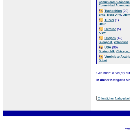
Comunidad Autónoma 
Comunidad Autónoma 
Tschechien
(20)
,
,
Brno
Most DPM
Olo
Türkei
(1)
Izmir
Ukraine
(5)
Kiew
Ungarn
(42)
,
Budapest
Volánbusz
USA
(90)
,
Boston, MA
Chicago, 
Vereinigte Arabi
Dubai
Gefunden: 0 Bild(er) auf 
In dieser Kategorie si
Pow