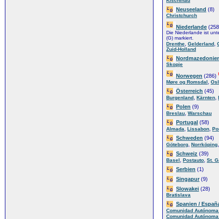
Kischinau
Neuseeland
(8)
Christchurch
Niederlande
(25
Die Niederlande ist unt
(G) markiert.
,
,
Drenthe
Gelderland
Zuid-Holland
Nordmazedonie
Skopje
Norwegen
(286)
,
Møre og Romsdal
Os
Österreich
(45)
,
,
Burgenland
Kärnten
Polen
(9)
,
Breslau
Warschau
Portugal
(58)
,
,
Almada
Lissabon
Po
Schweden
(94)
,
Göteborg
Norrköping
Schweiz
(39)
,
,
Basel
Postauto
St. G
Serbien
(1)
Singapur
(9)
Slowakei
(28)
Bratislava
Spanien / Españ
Comunidad Autónoma 
Comunidad Autónoma 