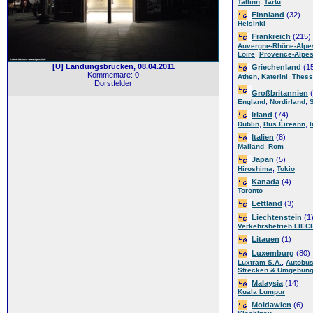
,
Tallinn
Tartu
Finnland
(32)
Helsinki
Frankreich
(215)
Auvergne-Rhône-Alpe
,
Loire
Provence-Alpes
[U] Landungsbrücken, 08.04.2011
Griechenland
(1
Kommentare: 0
,
,
Athen
Katerini
Thess
Dorstfelder
Großbritannien
(
,
,
England
Nordirland
Irland
(74)
,
,
Dublin
Bus Éireann
I
Italien
(8)
,
Mailand
Rom
Japan
(5)
,
Hiroshima
Tokio
Kanada
(4)
Toronto
Lettland
(3)
Liechtenstein
(1
Verkehrsbetrieb LIE
Litauen
(1)
Luxemburg
(80)
,
Luxtram S.A.
Autobus
Strecken & Umgebun
Malaysia
(14)
Kuala Lumpur
Moldawien
(6)