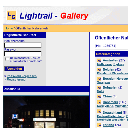
Home
/ Öffentlicher Nahverkehr
Registrierte Benutzer
Öffentlicher N
Benutzername:
(Hits: 1276751)
Passwort:
Unterkategorien
Beim nächsten Besuch
Australien
(27)
automatisch anmelden?
,
Melbourne
Sydney
Belgien
(42)
Flandern / Vlaanderen 
»
Password vergessen
Bosnien-Herzeg
»
Registrierung
Sarajevo
Bulgarien
(2)
Zufallsbild
Sofia
China
(4)
Dänemark
(146)
,
Nordjylland
Midtjylla
Deutschland
(54
,
Baden-Württemberg
B
,
Nordrhein-Westfalen
Estland
(26)