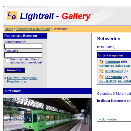
Home
/
Öffentlicher Nahverkehr
/ Schweden
Registrierte Benutzer
Schweden
Benutzername:
(Hits: 93844)
Passwort:
Unterkategorien
Beim nächsten Besuch
Göteborg
(69)
automatisch anmelden?
Göteborgs Spårvägar 
Norrköping
(1)
Stockholm
(24)
»
Password vergessen
,
SL - U-Bahn
SL - Str
»
Registrierung
Zufallsbild
Gefunden: 0 Bild(er) auf 
In dieser Kategorie si