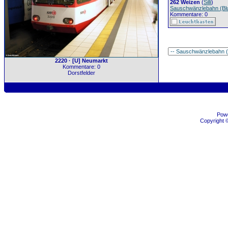
262 Weizen
(
Silli
)
Sauschwänzlebahn (Bl
Kommentare: 0
2220 · [U] Neumarkt
Kommentare: 0
Dorstfelder
Pow
Copyright