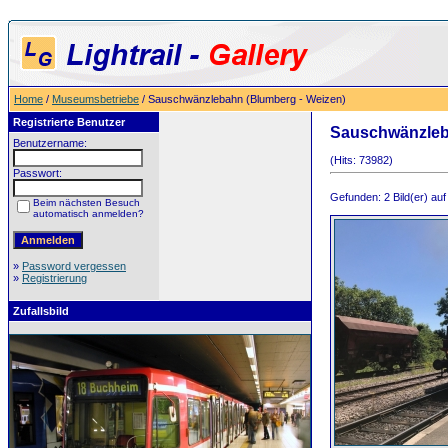
Home
/
Museumsbetriebe
/ Sauschwänzlebahn (Blumberg - Weizen)
Registrierte Benutzer
Sauschwänzleb
Benutzername:
(Hits: 73982)
Passwort:
Gefunden: 2 Bild(er) auf 
Beim nächsten Besuch
automatisch anmelden?
»
Password vergessen
»
Registrierung
Zufallsbild